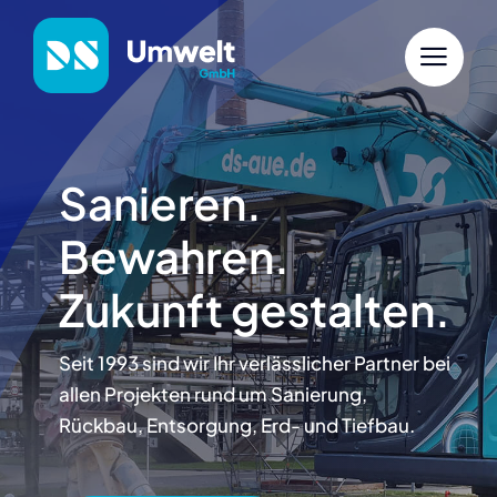
Zum
Inhalt
springen
Sanieren.
Bewahren.
Zukunft gestalten.
Seit 1993 sind wir Ihr verlässlicher Partner bei
allen Projekten rund um Sanierung,
Rückbau, Entsorgung, Erd- und Tiefbau.