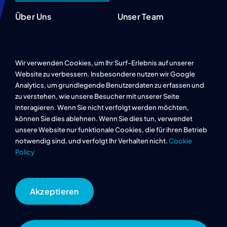
Über Uns
Unser Team
Projekte
Karriere
Wir verwenden Cookies, um Ihr Surf-Erlebnis auf unserer
Referenzen
Website zu verbessern. Insbesondere nutzen wir Google
Analytics, um grundlegende Benutzerdaten zu erfassen und
FAQ
zu verstehen, wie unsere Besucher mit unserer Seite
interagieren. Wenn Sie nicht verfolgt werden möchten,
können Sie dies ablehnen. Wenn Sie dies tun, verwendet
unsere Website nur funktionale Cookies, die für ihren Betrieb
Datenschutz
notwendig sind, und verfolgt Ihr Verhalten nicht.
Cookie
Policy
Impressum
Cookie Richtlinie
Akzeptieren