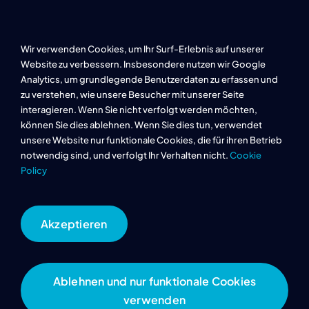
Projekte
Karriere
Wir verwenden Cookies, um Ihr Surf-Erlebnis auf unserer
Referenzen
Website zu verbessern. Insbesondere nutzen wir Google
Analytics, um grundlegende Benutzerdaten zu erfassen und
FAQ
zu verstehen, wie unsere Besucher mit unserer Seite
interagieren. Wenn Sie nicht verfolgt werden möchten,
können Sie dies ablehnen. Wenn Sie dies tun, verwendet
Datenschutz
unsere Website nur funktionale Cookies, die für ihren Betrieb
notwendig sind, und verfolgt Ihr Verhalten nicht.
Cookie
Policy
Impressum
Cookie Richtlinie
Akzeptieren
Ablehnen und nur funktionale Cookies
© Copyright 2026 | DS Umwelt
verwenden
Designed & entwickelt bei
BauPioniere