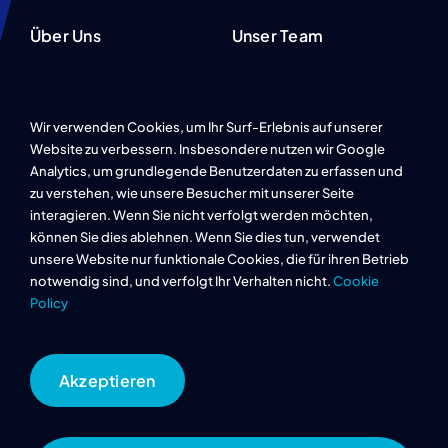
Über Uns
Unser Team
Projekte
Karriere
Wir verwenden Cookies, um Ihr Surf-Erlebnis auf unserer
Referenzen
Website zu verbessern. Insbesondere nutzen wir Google
Analytics, um grundlegende Benutzerdaten zu erfassen und
FAQ
zu verstehen, wie unsere Besucher mit unserer Seite
interagieren. Wenn Sie nicht verfolgt werden möchten,
können Sie dies ablehnen. Wenn Sie dies tun, verwendet
Datenschutz
unsere Website nur funktionale Cookies, die für ihren Betrieb
notwendig sind, und verfolgt Ihr Verhalten nicht.
Cookie
Policy
Impressum
Cookie Richtlinie
Akzeptieren