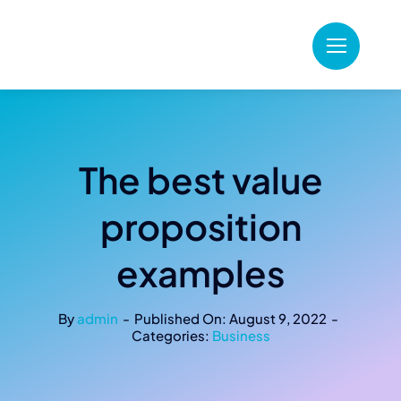
Zum
Inhalt
springen
The best value
proposition
examples
By
admin
-
Published On: August 9, 2022
-
Categories:
Business