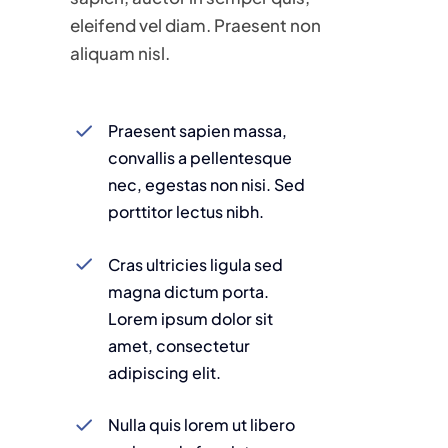
eleifend vel diam. Praesent non
aliquam nisl.
Praesent sapien massa,
convallis a pellentesque
nec, egestas non nisi. Sed
porttitor lectus nibh.
Cras ultricies ligula sed
magna dictum porta.
Lorem ipsum dolor sit
amet, consectetur
adipiscing elit.
Nulla quis lorem ut libero