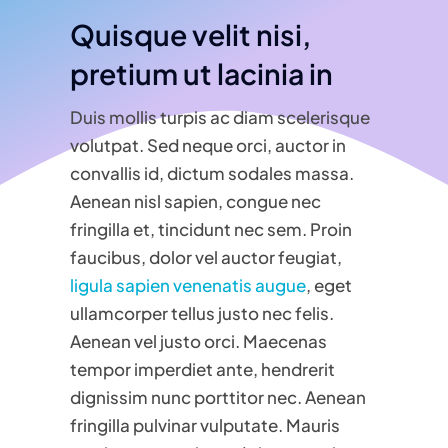
Quisque velit nisi,
pretium ut lacinia in
Duis mollis turpis ac diam scelerisque
volutpat. Sed neque orci, auctor in
convallis id, dictum sodales massa.
Aenean nisl sapien, congue nec
fringilla et, tincidunt nec sem. Proin
faucibus, dolor vel auctor feugiat,
ligula sapien venenatis augue
, eget
ullamcorper tellus justo nec felis.
Aenean vel justo orci. Maecenas
tempor imperdiet ante, hendrerit
dignissim nunc porttitor nec. Aenean
fringilla pulvinar vulputate. Mauris