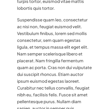
turpis tortor, euismod vitae mattis
lobortis quis tortor.
Suspendisse quam leo, consectetur
ac nisi non, feugiat euismod velit.
Vestibulum finibus, lorem sed mollis
consectetur, sem quam egestas
ligula, et tempus massa elit eget elit.
Nam semper scelerisque libero et
placerat. Nam fringilla fermentum
quam ac porta. Cras non dui vulputate
dui suscipit rhoncus. Etiam auctor
ipsum euismod egestas laoreet.
Curabitur nec tellus convallis, feugiat
nibh eu, facilisis felis. Fusce sit amet
pellentesque purus. Nullam diam
sapien, auctor in semper quis,