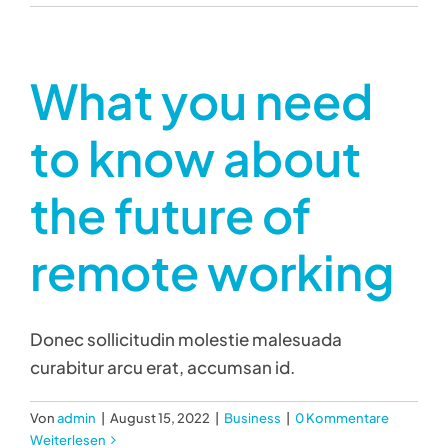
What you need
to know about
the future of
remote working
Donec sollicitudin molestie malesuada
curabitur arcu erat, accumsan id.
Von
admin
|
August 15, 2022
|
Business
|
0 Kommentare
Weiterlesen