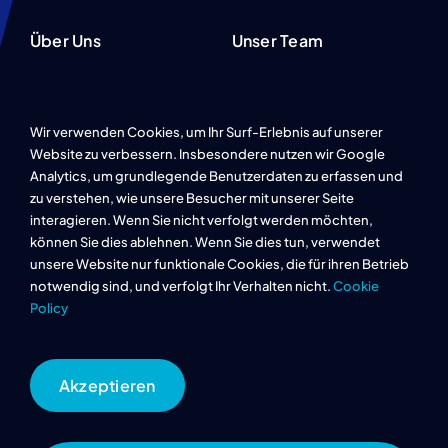
Über Uns
Unser Team
Projekte
Karriere
Wir verwenden Cookies, um Ihr Surf-Erlebnis auf unserer
Referenzen
Website zu verbessern. Insbesondere nutzen wir Google
Analytics, um grundlegende Benutzerdaten zu erfassen und
FAQ
zu verstehen, wie unsere Besucher mit unserer Seite
interagieren. Wenn Sie nicht verfolgt werden möchten,
können Sie dies ablehnen. Wenn Sie dies tun, verwendet
Datenschutz
unsere Website nur funktionale Cookies, die für ihren Betrieb
notwendig sind, und verfolgt Ihr Verhalten nicht.
Cookie
Policy
Impressum
Cookie Richtlinie
Akzeptieren