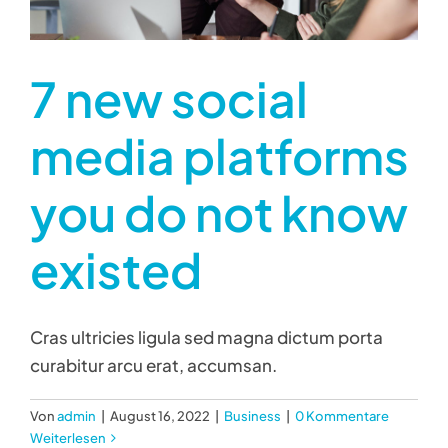
7 new social
media platforms
you do not know
existed
Cras ultricies ligula sed magna dictum porta
curabitur arcu erat, accumsan.
Von
admin
|
August 16, 2022
|
Business
|
0 Kommentare
Weiterlesen